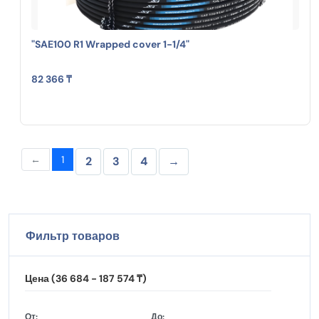
"SAE100 R1 Wrapped cover 1-1/4"
82 366 ₸
←
1
2
3
4
→
Фильтр товаров
Цена (36 684 - 187 574 ₸)
От:
До: