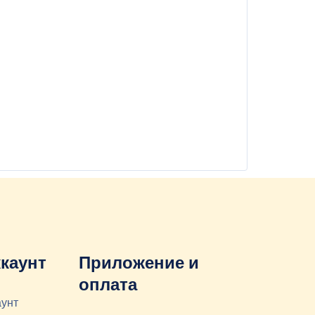
каунт
Приложение и
оплата
аунт