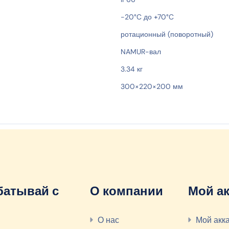
-20°C до +70°C
ротационный (поворотный)
NAMUR-вал
3.34 кг
300×220×200 мм
батывай с
О компании
Мой ак
О нас
Мой акк