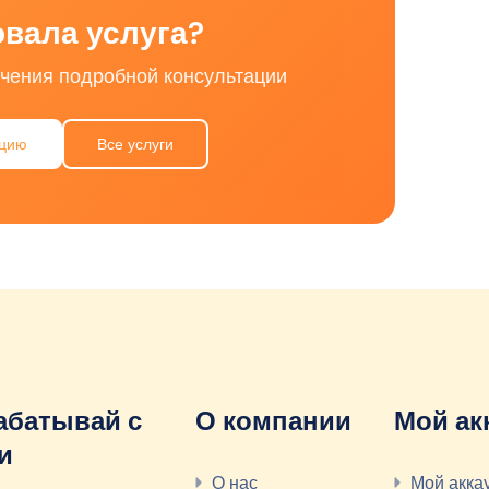
вала услуга?
чения подробной консультации
ацию
Все услуги
абатывай с
О компании
Мой ак
и
О нас
Мой акка