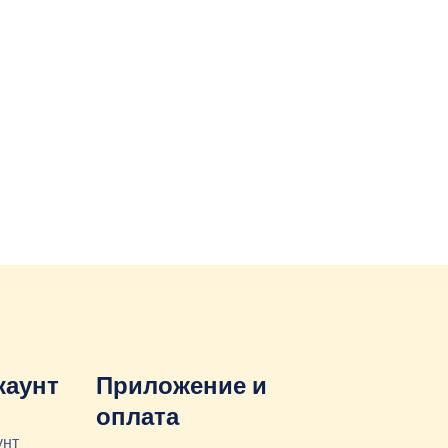
каунт
Приложение и
оплата
унт