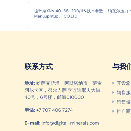
循环泵XNV 40-65-200/11🔧技术参数 - 纳瓦尔压
Manuuphtup。 CO.LTD
联系方式
与我
地址:
哈萨克斯坦，阿斯塔纳市，萨雷
开设您
阿尔卡区，努尔吉萨·季连迪耶夫大街
销售服
40号，6号楼，邮编010000
销售设
电话:
+7 707 406 7274
推广商
E-mail:
info@digital-minerals.com