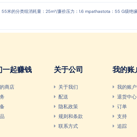
力：55米的分类组消耗量：25m³/廉价压力：1.6 mpathastota：55 G级绝
们一起赚钱
关于公司
我的账
的商店
关于我们
我的账户
务
配送
退货中心
备
隐私政策
订单
品
规则和条款
支持
联系方式
追踪