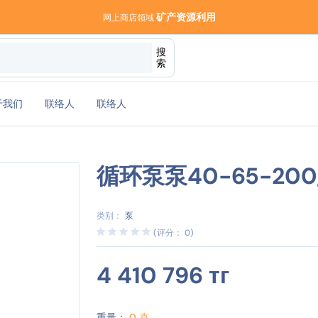
矿产资源利用
网上商店领域
搜
索
于我们
联络人
联络人
循环泵泵40-65-200/
类别：
泵
(评分： 0)
4 410 796 тг
重量：
0 克